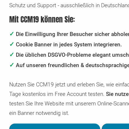
Schutz und Support - ausschließlich in Deutschland
Security & DSGVO Reporting
Gleittarife
CMS & Shops mit CCM19
Zugangsdaten übermitteln
Regelmäßiger Check auf Sicherheitslücken & DSGVO
Automatisiertes Up- und Downgraden Ihres Tarifs je n
Hier finden Sie die Anleitung für die Integration in diver
Sie möchten uns auf sichere Weise Zugangsdaten
Mit CCM19 können Sie:
Probleme
Bedarfslage
Shop & CMS Systeme
übermitteln? Das können Sie hier.
✓
Die Einwilligung Ihrer Besucher sicher abhole
✓
Cookie Banner in jedes System integrieren.
✓
Die üblichen DSGVO-Probleme elegant umschi
✓
Auf unseren freundlichen & deutschsprachige
Nutzen Sie CCM19 jetzt und erleben Sie, wie ein
Tage kostenlos im Free Account testen.
Sie nutz
testen Sie Ihre Website mit unserem Online-Scann
ein Banner notwendig ist.