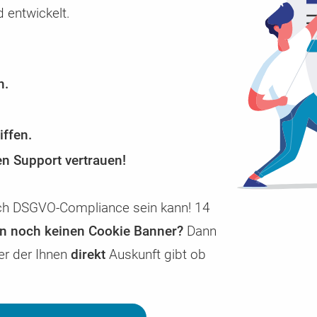
Abrechnung uvm.
Enterprise Cookie Consent Manager /
Glossar
 entwickelt.
CCM19 Enterprise – Die Consent-Lösung für h
Begriffserklärungen zu Themen die mit CCM1
ach
se
Ansprüche
Consent Mangement in Verbindung stehen.
n.
ffen.
n Support vertrauen!
fach DSGVO-Compliance sein kann! 14
en noch keinen Cookie Banner?
Dann
er der Ihnen
direkt
Auskunft gibt ob