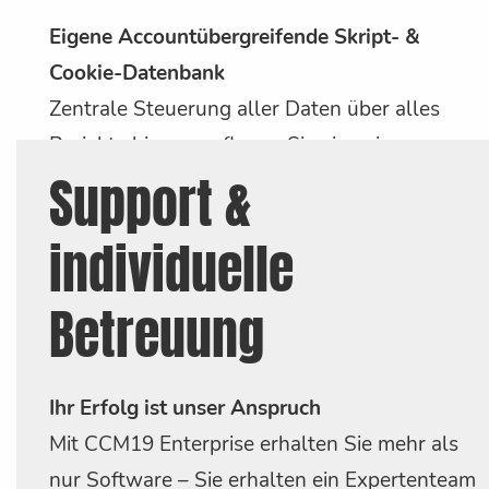
Eigene Accountübergreifende Skript- &
Cookie-Datenbank
Zentrale Steuerung aller Daten über alles
Projekte hinweg, pflegen Sie eine eigene
Support &
Cookie Datenbank die die CCM19 Standard
Datenbank nahtlos erweitert.
individuelle
Betreuung
Ihr Erfolg ist unser Anspruch
Mit CCM19 Enterprise erhalten Sie mehr als
nur Software – Sie erhalten ein Expertenteam