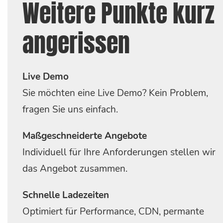
Weitere Punkte kurz
Performance-Optimierungen.
angerissen
Persönliche Betreuung durch unser Enterprise
Team
Für individuelle Betreuung steht Ihnen bei
Live Demo
Bedarf ein persönlicher Kontakt zur Seite –
Sie möchten eine Live Demo? Kein Problem,
zuverlässig und direkt.
fragen Sie uns einfach.
.
Maßgeschneiderte Angebote
Individuell für Ihre Anforderungen stellen wir
das Angebot zusammen.
Schnelle Ladezeiten
Optimiert für Performance, CDN, permante