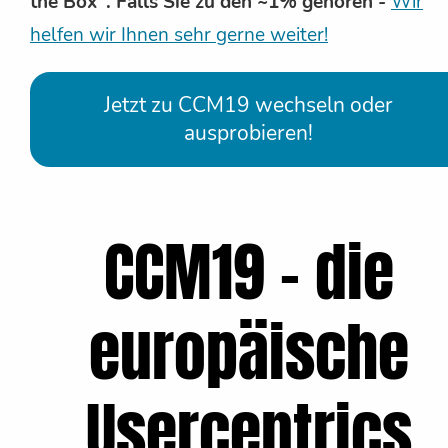
the Box". Falls Sie zu den ~1% gehören -
Wir
helfen wir Ihnen sehr gerne weiter!
Jetzt zu CCM19 wechseln oder
ausprobieren!
CCM19 - die
europäische
Usercentrics