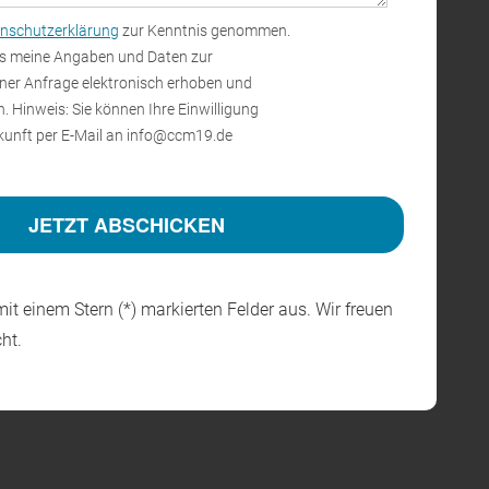
 CMP
nschutzerklärung
zur Kenntnis genommen.
öchste
9 & dem
ss meine Angaben und Daten zur
er Anfrage elektronisch erhoben und
ligung
Zukunft per E-Mail an info@ccm19.de
e mit einem Stern (*) markierten Felder aus. Wir freuen
ht.