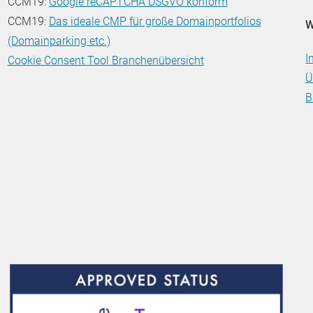
CCM19:
Google reCAPTCHA DSGVO konform
CCM19:
Das ideale CMP für große Domainportfolios
W
(Domainparking etc.)
I
Cookie Consent Tool Branchenübersicht
Ü
B