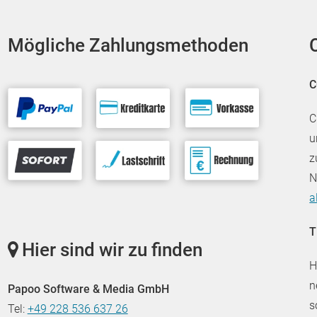
Mögliche Zahlungsmethoden
C
C
u
z
N
a
T
Hier sind wir zu finden
H
n
Papoo Software & Media GmbH
s
Tel:
+49 228 536 637 26