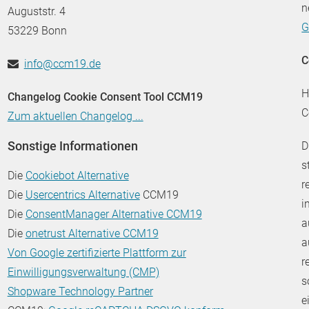
n
Auguststr. 4
G
53229 Bonn
C
info@ccm19.de
H
Changelog Cookie Consent Tool CCM19
C
Zum aktuellen Changelog ...
Sonstige Informationen
D
s
Die
Cookiebot Alternative
r
Die
Usercentrics Alternative
CCM19
i
Die
ConsentManager Alternative CCM19
a
Die
onetrust Alternative CCM19
a
Von Google zertifizierte Plattform zur
r
Einwilligungsverwaltung (CMP)
s
Shopware Technology Partner
e