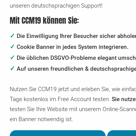
unseren deutschsprachigen Support!
Security & DSGVO Reporting
Gleittarife
CMS & Shops mit CCM19
Zugangsdaten übermitteln
Regelmäßiger Check auf Sicherheitslücken & DSGVO
Automatisiertes Up- und Downgraden Ihres Tarifs je n
Hier finden Sie die Anleitung für die Integration in diver
Sie möchten uns auf sichere Weise Zugangsdaten
Mit CCM19 können Sie:
Probleme
Bedarfslage
Shop & CMS Systeme
übermitteln? Das können Sie hier.
✓
Die Einwilligung Ihrer Besucher sicher abhole
✓
Cookie Banner in jedes System integrieren.
✓
Die üblichen DSGVO-Probleme elegant umschi
✓
Auf unseren freundlichen & deutschsprachige
Nutzen Sie CCM19 jetzt und erleben Sie, wie ein
Tage kostenlos im Free Account testen.
Sie nutz
testen Sie Ihre Website mit unserem Online-Scann
ein Banner notwendig ist.