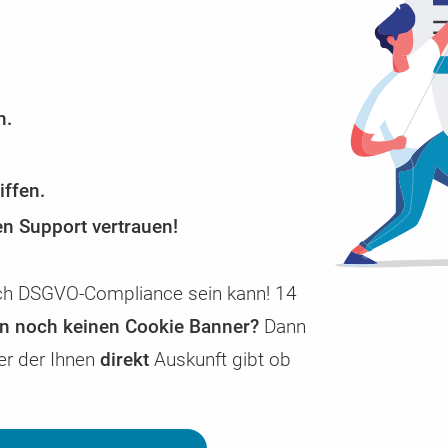
Abrechnung uvm.
Enterprise Cookie Consent Manager /
Glossar
CCM19 Enterprise – Die Consent-Lösung für h
Begriffserklärungen zu Themen die mit CCM1
ach
se
Ansprüche
Consent Mangement in Verbindung stehen.
n.
ffen.
n Support vertrauen!
fach DSGVO-Compliance sein kann! 14
en noch keinen Cookie Banner?
Dann
er der Ihnen
direkt
Auskunft gibt ob