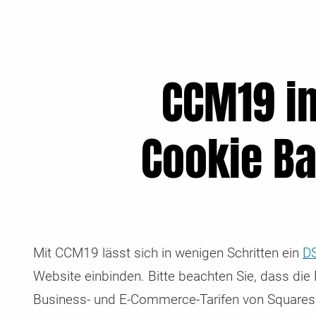
Security & DSGVO Reporting
Gleittarife
CMS & Shops mit CCM19
Zugangsdaten übermitteln
Regelmäßiger Check auf Sicherheitslücken & DSGVO
Automatisiertes Up- und Downgraden Ihres Tarifs je n
Hier finden Sie die Anleitung für die Integration in diver
Sie möchten uns auf sichere Weise Zugangsdaten
Probleme
Bedarfslage
Shop & CMS Systeme
übermitteln? Das können Sie hier.
CCM19 in
Cookie Ba
Mit CCM19 lässt sich in wenigen Schritten ein
D
Website einbinden. Bitte beachten Sie, dass die
Business- und E-Commerce-Tarifen von Squarespac