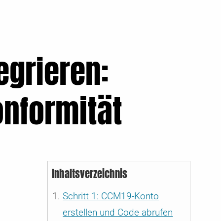
 CMP
öchste
9 & dem
egrieren:
onformität
Inhaltsverzeichnis
Schritt 1: CCM19-Konto
erstellen und Code abrufen