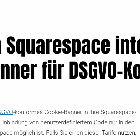
Abrechnung uvm.
Enterprise Cookie Consent Manager /
Glossar
CCM19 Enterprise – Die Consent-Lösung für h
Begriffserklärungen zu Themen die mit CCM1
ach
se
Ansprüche
Consent Mangement in Verbindung stehen.
 Squarespace int
nner für DSGVO-K
SGVO
-konformes Cookie-Banner in Ihre Squarespace-
 Einbindung von benutzerdefiniertem Code nur in den
e möglich ist. Falls Sie einen dieser Tarife nutzen,