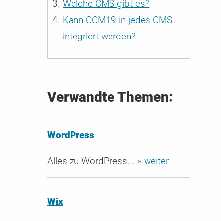
Welche CMS gibt es?
 CMP
Kann CCM19 in jedes CMS
öchste
9 & dem
integriert werden?
Verwandte Themen:
WordPress
Alles zu WordPress...
» weiter
Wix