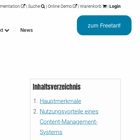
mentation
|
Suche
|
Online Demo
|
Warenkorb
|
Login
zum Freetarif
kt
News
 erfahren
 erfahren
 erfahren
 erfahren
okies und
aktive
eles mehr
ersionen
n zu
Inhaltsverzeichnis
on Google
us
fahren Sie
ig auf der
Hauptmerkmale
rten
Nutzungsvorteile eines
cker
o, für alle
 von Google
CM19. DSGVO-
Content-Management-
n Germany.
Systems
der