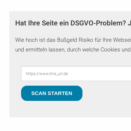
Security & DSGVO Reporting
Gleittarife
CMS & Shops mit CCM19
Zugangsdaten übermitteln
Regelmäßiger Check auf Sicherheitslücken & DSGVO
Automatisiertes Up- und Downgraden Ihres Tarifs je n
Hier finden Sie die Anleitung für die Integration in diver
Sie möchten uns auf sichere Weise Zugangsdaten
Hat Ihre Seite ein DSGVO-Problem? J
Probleme
Bedarfslage
Shop & CMS Systeme
übermitteln? Das können Sie hier.
Wie hoch ist das Bußgeld Risiko für Ihre Webse
und ermitteln lassen, durch welche Cookies und 