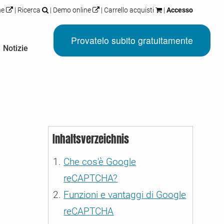
ne
|
Ricerca
|
Demo online
|
Carrello acquisti
|
Accesso
Provatelo subito gratuitamente
Notizie
 erfahren
 erfahren
 erfahren
 erfahren
egati ai cookie e
anti
 altro sono
e versioni o
llo DSGVO
Inhaltsverzeichnis
i Google
ytics
 qui!
alla ricerca di
ire nel nostro
Che cos'è Google
reCAPTCHA?
e
atto a tutti i
. Conforme al
Funzioni e vantaggi di Google
a fatturazione
 in Germania.
reCAPTCHA