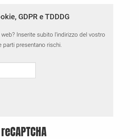
Gestore del consenso dei cookie aziend
CCM19 Enterprise - La soluzione di consenso p
 cookie, GDPR e TDDDG
tra
i di
Potete
più elevate
o web? Inserite subito l'indirizzo del vostro
e parti presentano rischi.
e reCAPTCHA