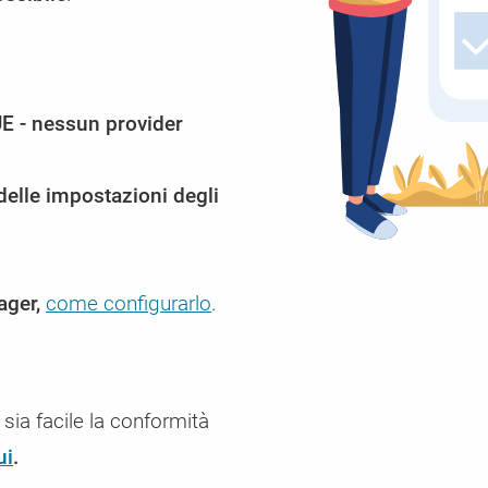
Gestore del consenso dei cookie aziend
CCM19 Enterprise - La soluzione di consenso p
tra
i di
Potete
più elevate
E - nessun provider
delle impostazioni degli
ger,
come configurarlo
.
ia facile la conformità
ui
.