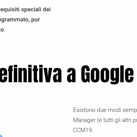
quisiti speciali dei
rogrammato, pur
to
.
definitiva a Googl
Esistono due modi semplic
Manager (e tutti gli altri
CCM19: