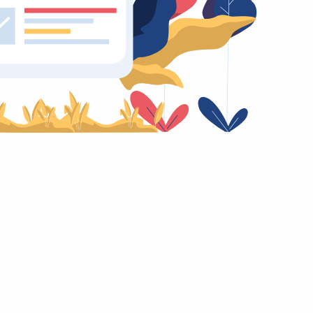
ali / CMP
er le esigenze