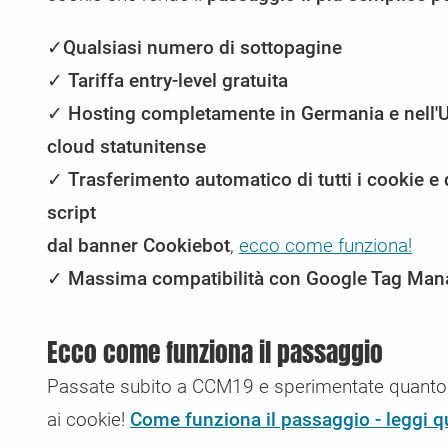
Rapporti sulla sicurezza e sul GDPR
Tariffe scorrevoli
CMS e negozi con CCM19
Invia i dati di accesso
✓
Qualsiasi numero di sottopagine
Controllo regolare delle vulnerabilità di sicurezza e dei
Aggiornamento e declassamento automatico della vos
Qui troverete le istruzioni per l'integrazione in vari sistem
Volete inviarci i vostri dati di accesso in modo sicuro? 
problemi GDPR
tariffa in base alle vostre esigenze
shop e CMS
farlo qui.
✓
Tariffa entry-level gratuita
✓
Hosting completamente in Germania e nell'U
cloud statunitense
✓
Trasferimento automatico di tutti i cookie e 
script
dal banner Cookiebot
,
ecco come funziona!
✓
Massima compatibilità con Google Tag Mana
Ecco come funziona il passaggio
Passate subito a CCM19 e sperimentate quanto s
ai cookie!
Come funziona il passaggio - leggi q