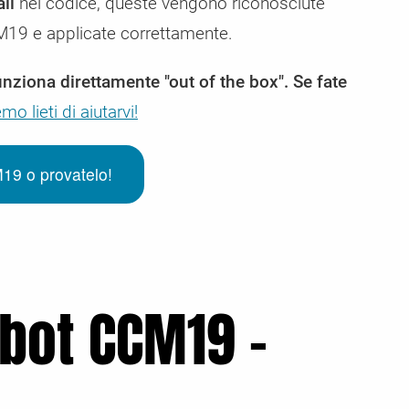
li
nel codice, queste vengono riconosciute
19 e applicate correttamente.
unziona direttamente "out of the box". Se fate
mo lieti di aiutarvi!
19 o provatelo!
ebot CCM19 -