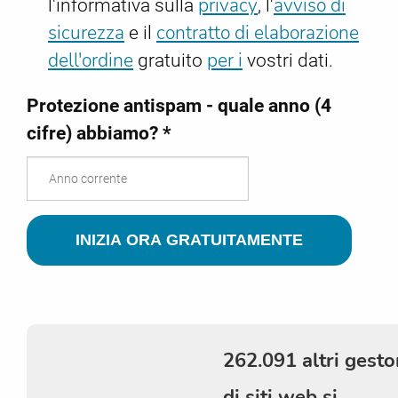
privacy
avviso di
l'informativa sulla
, l'
sicurezza
contratto di elaborazione
e il
dell'ordine
per i
gratuito
vostri dati.
Protezione antispam - quale anno (4
cifre) abbiamo? *
262.091 altri gesto
di siti web si