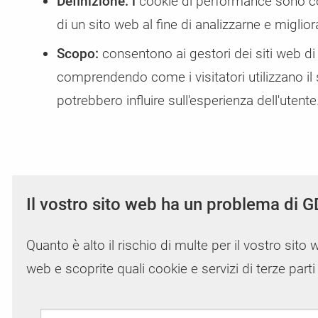
Definizione: i
cookie di performance sono coo
Rapporti sulla sicurezza e sul GDPR
Tariffe scorrevoli
CMS e negozi con CCM19
Invia i dati di accesso
di un sito web al fine di analizzarne e miglior
Controllo regolare delle vulnerabilità di sicurezza e dei
Aggiornamento e declassamento automatico della vos
Qui troverete le istruzioni per l'integrazione in vari sistem
Volete inviarci i vostri dati di accesso in modo sicuro? 
Scopo:
consentono ai gestori dei siti web di 
problemi GDPR
tariffa in base alle vostre esigenze
shop e CMS
farlo qui.
comprendendo come i visitatori utilizzano il 
potrebbero influire sull'esperienza dell'utente
Il vostro sito web ha un problema di G
Quanto è alto il rischio di multe per il vostro sito 
web e scoprite quali cookie e servizi di terze part