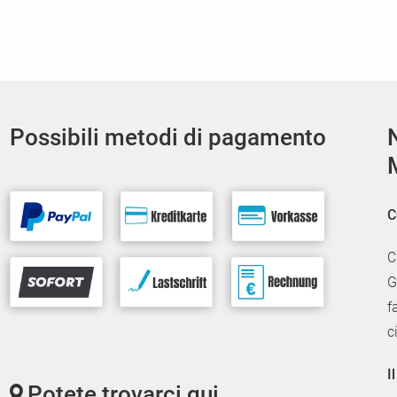
Possibili metodi di pagamento
C
C
G
f
c
I
Potete trovarci qui