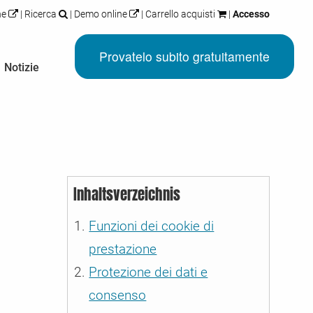
ne
|
Ricerca
|
Demo online
|
Carrello acquisti
|
Accesso
Provatelo subito gratuitamente
Notizie
 erfahren
 erfahren
 erfahren
 erfahren
egati ai cookie e
anti
 altro sono
e versioni o
llo DSGVO
Inhaltsverzeichnis
i Google
ytics
 qui!
alla ricerca di
ire nel nostro
Funzioni dei cookie di
prestazione
e
atto a tutti i
. Conforme al
Protezione dei dati e
a fatturazione
 in Germania.
consenso