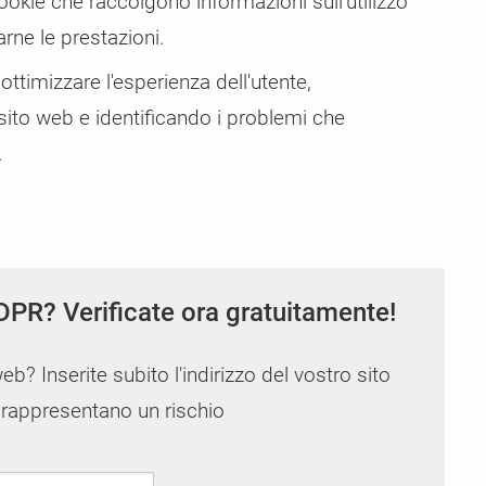
kie che raccolgono informazioni sull'utilizzo
Gestore del consenso dei cookie aziend
arne le prestazioni.
CCM19 Enterprise - La soluzione di consenso p
tra
i di
Potete
più elevate
ottimizzare l'esperienza dell'utente,
sito web e identificando i problemi che
.
DPR? Verificate ora gratuitamente!
web? Inserite subito l'indirizzo del vostro sito
i rappresentano un rischio