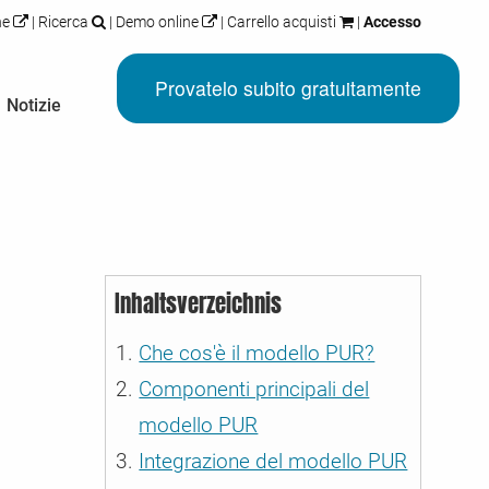
ne
|
Ricerca
|
Demo online
|
Carrello acquisti
|
Accesso
Provatelo subito gratuitamente
Notizie
 erfahren
 erfahren
 erfahren
 erfahren
egati ai cookie e
anti
 altro sono
e versioni o
llo DSGVO
Inhaltsverzeichnis
i Google
ytics
 qui!
alla ricerca di
ire nel nostro
Che cos'è il modello PUR?
Componenti principali del
e
atto a tutti i
. Conforme al
modello PUR
a fatturazione
 in Germania.
Integrazione del modello PUR