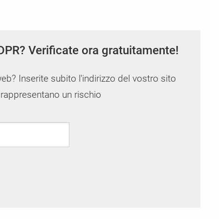
Gestore del consenso dei cookie aziend
CCM19 Enterprise - La soluzione di consenso p
tra
i di
Potete
più elevate
DPR? Verificate ora gratuitamente!
web? Inserite subito l'indirizzo del vostro sito
i rappresentano un rischio