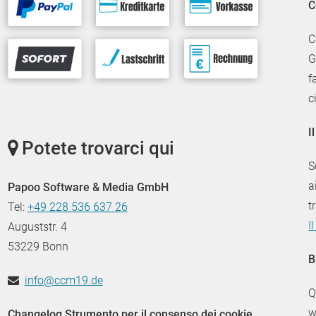
C
C
G
f
c
I
Potete trovarci qui
S
a
Papoo Software & Media GmbH
t
Tel:
+49 228 536 637 26
I
Auguststr. 4
53229 Bonn
B
info@ccm19.de
Q
w
Changelog Strumento per il consenso dei cookie