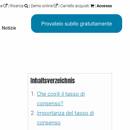
ne
|
Ricerca
|
Demo online
|
Carrello acquisti
|
Accesso
Provatelo subito gratuitamente
Notizie
 erfahren
 erfahren
 erfahren
 erfahren
egati ai cookie e
anti
 altro sono
e versioni o
llo DSGVO
Inhaltsverzeichnis
i Google
ytics
 qui!
alla ricerca di
ire nel nostro
Che cos'è il tasso di
consenso?
e
atto a tutti i
. Conforme al
Importanza del tasso di
a fatturazione
 in Germania.
consenso