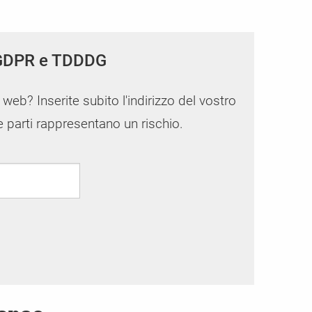
Gestore del consenso dei cookie aziend
CCM19 Enterprise - La soluzione di consenso p
tra
i di
Potete
più elevate
, GDPR e TDDDG
o web? Inserite subito l'indirizzo del vostro
ze parti rappresentano un rischio.