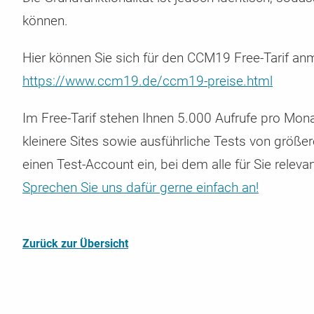
Security & DSGVO Reporting
Gleittarife
CMS & Shops mit CCM19
Zugangsdaten übermitteln
können.
Regelmäßiger Check auf Sicherheitslücken & DSGVO
Automatisiertes Up- und Downgraden Ihres Tarifs je n
Hier finden Sie die Anleitung für die Integration in diver
Sie möchten uns auf sichere Weise Zugangsdaten
Probleme
Bedarfslage
Shop & CMS Systeme
übermitteln? Das können Sie hier.
Hier können Sie sich für den CCM19 Free-Tarif an
https://www.ccm19.de/ccm19-preise.html
Im Free-Tarif stehen Ihnen 5.000 Aufrufe pro Mona
kleinere Sites sowie ausführliche Tests von größe
einen Test-Account ein, bei dem alle für Sie relev
Sprechen Sie uns dafür gerne einfach an!
Zurück zur Übersicht