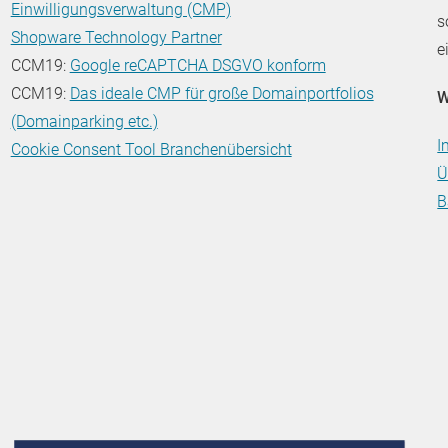
Einwilligungsverwaltung (CMP)
s
Shopware Technology Partner
e
CCM19:
Google reCAPTCHA DSGVO konform
CCM19:
Das ideale CMP für große Domainportfolios
W
(Domainparking etc.)
I
Cookie Consent Tool Branchenübersicht
Ü
B