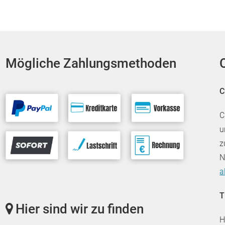
Mögliche Zahlungsmethoden
C
C
u
z
N
a
T
Hier sind wir zu finden
H