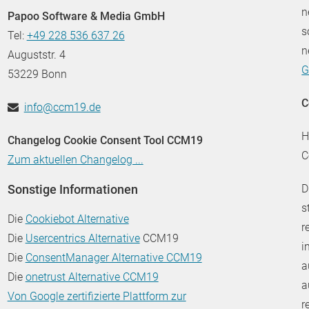
n
Papoo Software & Media GmbH
s
Tel:
+49 228 536 637 26
n
Auguststr. 4
G
53229 Bonn
C
info@ccm19.de
H
Changelog Cookie Consent Tool CCM19
C
Zum aktuellen Changelog ...
Sonstige Informationen
D
s
Die
Cookiebot Alternative
r
Die
Usercentrics Alternative
CCM19
i
Die
ConsentManager Alternative CCM19
a
Die
onetrust Alternative CCM19
a
Von Google zertifizierte Plattform zur
r