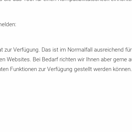
Abrechnung uvm.
Enterprise Cookie Consent Manager /
Glossar
CCM19 Enterprise – Die Consent-Lösung für h
Begriffserklärungen zu Themen die mit CCM1
ach
se
Ansprüche
Consent Mangement in Verbindung stehen.
melden:
t zur Verfügung. Das ist im Normalfall ausreichend für
ren Websites. Bei Bedarf richten wir Ihnen aber gerne 
anten Funktionen zur Verfügung gestellt werden können.