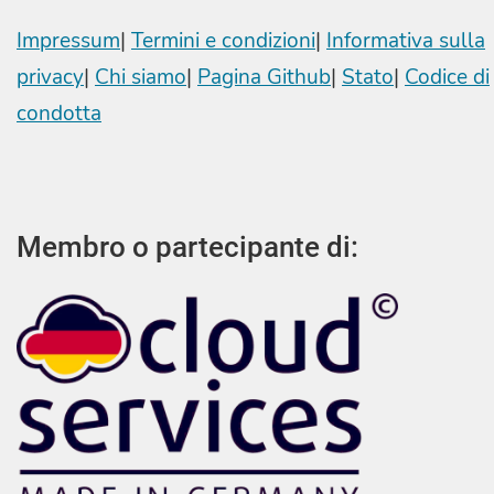
Impressum
|
Termini e condizioni
|
Informativa sulla
privacy
|
Chi siamo
|
Pagina Github
|
Stato
|
Codice di
condotta
Membro o partecipante di: