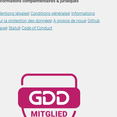
nformations complémentaires & juridiques
entions légales
|
Conditions générales
|
Informations
ur la protection des données
|
A propos de nous
|
Github
age
|
Statut
|
Code of Conduct