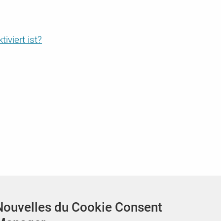
 CMP
es plus hautes
le CCM19, la
viert ist?
Nouvelles du Cookie Consent