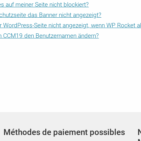
Enterprise Cookie Consent Manager /
auf meiner Seite nicht blockiert?
FAQ sur le CCM19
CCM19 Enterprise - La solution Consent pour l
hutzseite das Banner nicht angezeigt?
 liés
arif
Nous répondons ici aux questions concernant 
exigences
ns
ordPress-Seite nicht angezeigt, wenn WP Rocket akti
facturation et bien d‘autres choses encore.
 von CCM19 den Benutzernamen ändern?
Méthodes de paiement possibles