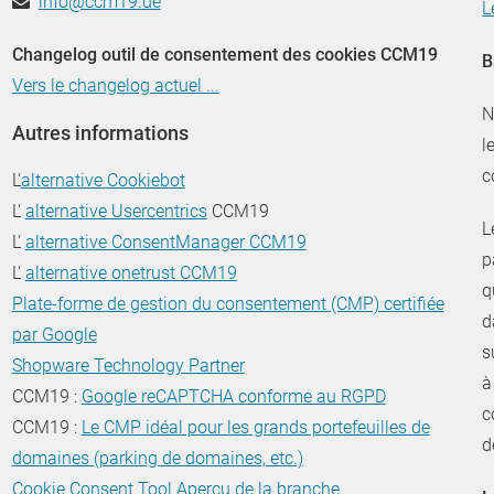
info@ccm19.de
L
Changelog outil de consentement des cookies CCM19
B
Vers le changelog actuel ...
N
Autres informations
l
c
L'
alternative Cookiebot
L'
alternative Usercentrics
CCM19
L
L'
alternative ConsentManager CCM19
p
L'
alternative onetrust CCM19
q
Plate-forme de gestion du consentement (CMP) certifiée
d
par Google
s
Shopware Technology Partner
à
CCM19 :
Google reCAPTCHA conforme au RGPD
c
CCM19 :
Le CMP idéal pour les grands portefeuilles de
d
domaines (parking de domaines, etc.)
Cookie Consent Tool Aperçu de la branche