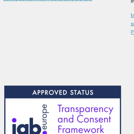
I
M
s
P