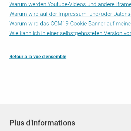
Warum werden Youtube-Videos und andere Iframes 
téléchargeables.
Sécurité & rapport DSGVO
Tarifs dégressifs
Warum wird auf der Impressum- und/oder Datensc
CMS & boutiques avec CCM19
Contrôle régulier des failles de sécurité et des problèmes
Mise à niveau et rétrogradation automatisées de votre t
Transmettre les données d'accès
Vous trouverez ici les instructions pour l'intégration da
au RGPD
en fonction de vos besoins
Warum wird das CCM19-Cookie-Banner auf meiner W
divers systèmes Shop & CMS
Wie kann ich in einer selbstgehosteten Version
Retour à la vue d'ensemble
Plus d'informations