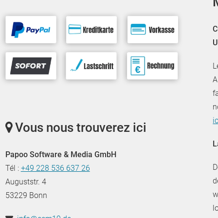
C
U
L
A
f
n
ic
Vous nous trouverez ici
L
Papoo Software & Media GmbH
D
Tél :
+49 228 536 637 26
d
Auguststr. 4
w
53229 Bonn
l