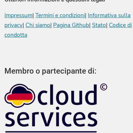
Impressum
|
Termini e condizioni
|
Informativa sulla
privacy
|
Chi siamo
|
Pagina Github
|
Stato
|
Codice di
condotta
Membro o partecipante di: