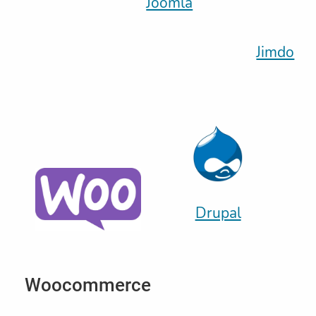
Joomla
Jimdo
Drupal
Woocommerce