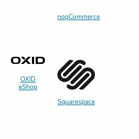
nopCommerce
OXID
eShop
Squarespace